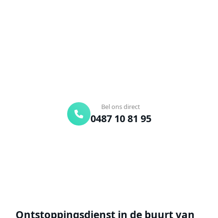
Verstopte afvoer of toilet? Wij lossen het snel op.
Bel ons en een ontstoppingsspecialist is
onderweg. Of vraag vrijblijvend een offerte aan.
Binnen 30 min ter plaatse
24/7 bereikbaar
Gratis offerte
Bel ons direct
0487 10 81 95
Offerte aanvragen
Ontstoppingsdienst in de buurt van