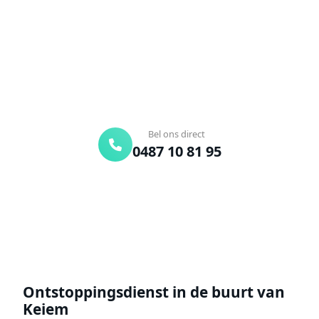
Bel ons en een ontstoppingsspecialist is
onderweg. Of vraag vrijblijvend een offerte aan.
Binnen 30 min ter plaatse
24/7 bereikbaar
Gratis offerte
Bel ons direct
0487 10 81 95
Offerte aanvragen
Ontstoppingsdienst in de buurt van
Keiem