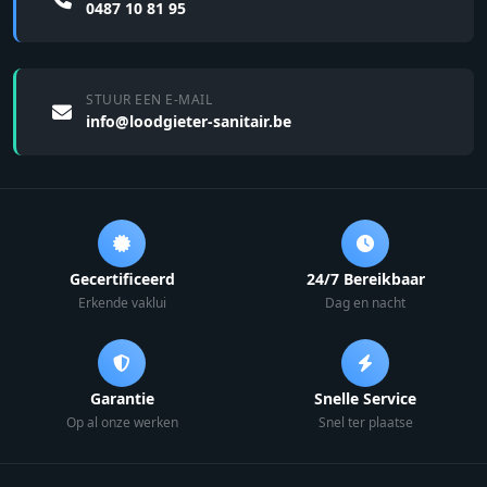
0487 10 81 95
STUUR EEN E-MAIL
info@loodgieter-sanitair.be
Gecertificeerd
24/7 Bereikbaar
Erkende vaklui
Dag en nacht
Garantie
Snelle Service
Op al onze werken
Snel ter plaatse