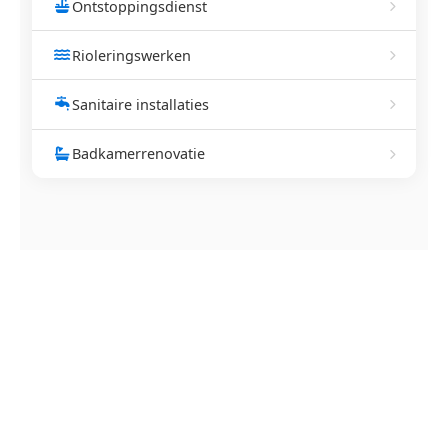
Ontstoppingsdienst
Rioleringswerken
Sanitaire installaties
Badkamerrenovatie
NEEM CONTACT OP
Ontstoppingsdienst nodig in
Keiem?
Verstopte afvoer of toilet? Wij lossen het snel op.