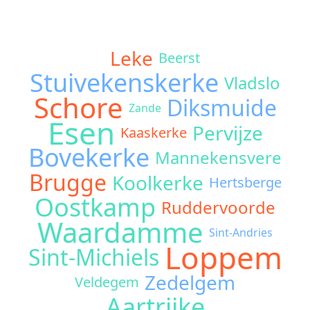
Leke
Beerst
Stuivekenskerke
Vladslo
Schore
Diksmuide
Zande
Esen
Pervijze
Kaaskerke
Bovekerke
Mannekensvere
Brugge
Koolkerke
Hertsberge
Oostkamp
Ruddervoorde
Waardamme
Sint-Andries
Loppem
Sint-Michiels
Zedelgem
Veldegem
Aartrijke