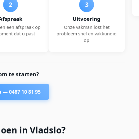
2
3
Afspraak
Uitvoering
en een afspraak op
Onze vakman lost het
oment dat u past
probleem snel en vakkundig
op
om te starten?
nu —
0487 10 81 95
oen in Vladslo?