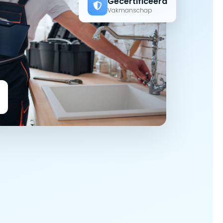
Gecertificeerd
Vakmanschap