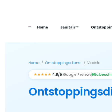
Skip
to
content
Home
Sanitair
Ontstoppi
Home
Ontstoppingsdienst
Vladslo
★★★★★
Nu besch
4.8/5
Google Reviews
Ontstoppingsd