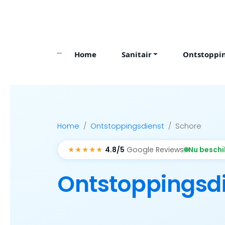
Skip
to
content
Home
Sanitair
Ontstoppi
Home
Ontstoppingsdienst
Schore
★★★★★
Nu besch
4.8/5
Google Reviews
Ontstoppingsd