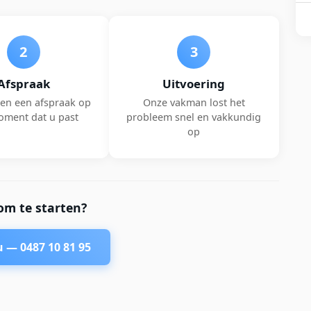
2
3
Afspraak
Uitvoering
en een afspraak op
Onze vakman lost het
oment dat u past
probleem snel en vakkundig
op
om te starten?
nu —
0487 10 81 95