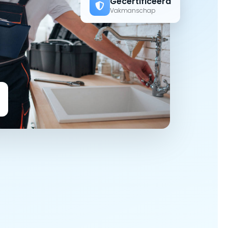
Gecertificeerd
Vakmanschap