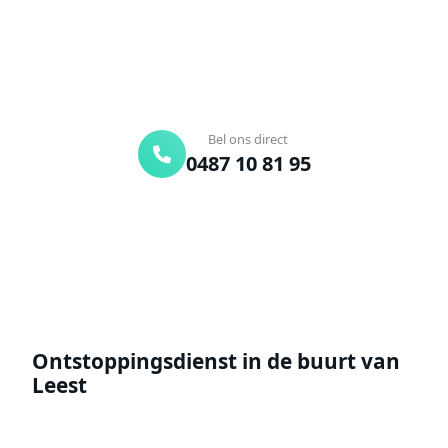
Binnen 30 min ter plaatse
24/7 bereikbaar
Gratis offerte
Bel ons direct
0487 10 81 95
Offerte aanvragen
Ontstoppingsdienst in de buurt van
Leest