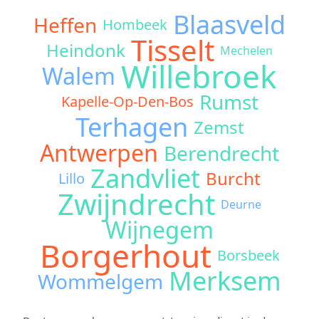
Blaasveld
Heffen
Hombeek
Tisselt
Heindonk
Mechelen
Willebroek
Walem
Rumst
Kapelle-Op-Den-Bos
Terhagen
Zemst
Antwerpen
Berendrecht
Zandvliet
Burcht
Lillo
Zwijndrecht
Deurne
Wijnegem
Borgerhout
Borsbeek
Merksem
Wommelgem