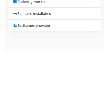
Rioleringswerken
Sanitaire installaties
Badkamerrenovatie
NEEM CONTACT OP
Ontstoppingsdienst nodig in
Leest?
Verstopte afvoer of toilet? Wij lossen het snel op.
Bel ons en een ontstoppingsspecialist is
onderweg. Of vraag vrijblijvend een offerte aan.