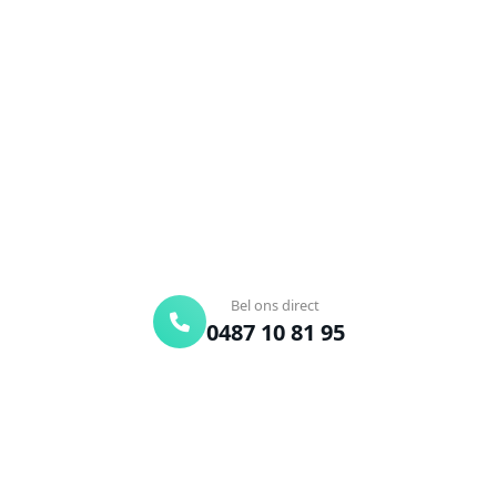
Ontstoppingsdienst nodig in
Mechelen?
Verstopte afvoer of toilet? Wij lossen het snel op.
Bel ons en een ontstoppingsspecialist is
onderweg. Of vraag vrijblijvend een offerte aan.
Binnen 30 min ter plaatse
24/7 bereikbaar
Gratis offerte
Bel ons direct
0487 10 81 95
Offerte aanvragen