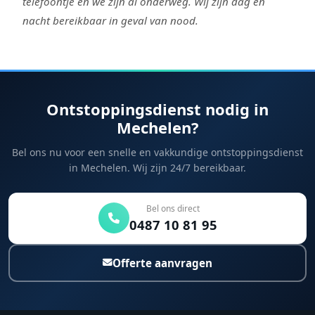
telefoontje en we zijn al onderweg. Wij zijn dag en
nacht bereikbaar in geval van nood.
Ontstoppingsdienst nodig in
Mechelen?
Bel ons nu voor een snelle en vakkundige ontstoppingsdienst
in Mechelen. Wij zijn 24/7 bereikbaar.
Bel ons direct
0487 10 81 95
Offerte aanvragen