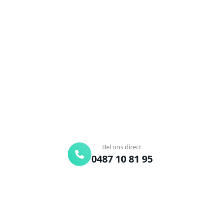
Ontstoppingsdienst nodig in
Neerrepen?
Verstopte afvoer of toilet? Wij lossen het snel op.
Bel ons en een ontstoppingsspecialist is
onderweg. Of vraag vrijblijvend een offerte aan.
Binnen 30 min ter plaatse
24/7 bereikbaar
Gratis offerte
Bel ons direct
0487 10 81 95
Offerte aanvragen