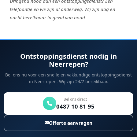
Dringend nood aan een ontstoppingsdienst? Een
telefoontje en we zijn al onderweg. Wij zijn dag en
nacht bereikbaar in geval van nood.
Ontstoppingsdienst nodig in
Neerrepen?
Bel ons nu voor een snelle en vakkundige ontstoppingsdienst
in Neerrepen. Wij zijn 24/7 bereikbaar.
Bel ons direct
0487 10 81 95
Offerte aanvragen