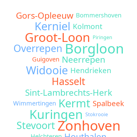
Gors-Opleeuw
Bommershoven
Kerniel
Kolmont
Groot-Loon
Piringen
Borgloon
Overrepen
Neerrepen
Guigoven
Widooie
Hendrieken
Hasselt
Sint-Lambrechts-Herk
Kermt
Spalbeek
Wimmertingen
Kuringen
Stokrooie
Zonhoven
Stevoort
Houthalen
Helchteren