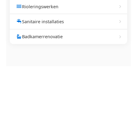
Rioleringswerken
Sanitaire installaties
Badkamerrenovatie
NEEM CONTACT OP
Ontstoppingsdienst nodig in
Jesseren?
Verstopte afvoer of toilet? Wij lossen het snel op.
Bel ons en een ontstoppingsspecialist is