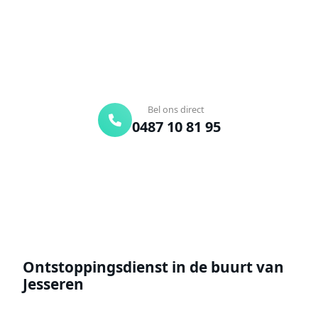
onderweg. Of vraag vrijblijvend een offerte aan.
Binnen 30 min ter plaatse
24/7 bereikbaar
Gratis offerte
Bel ons direct
0487 10 81 95
Offerte aanvragen
Ontstoppingsdienst in de buurt van
Jesseren