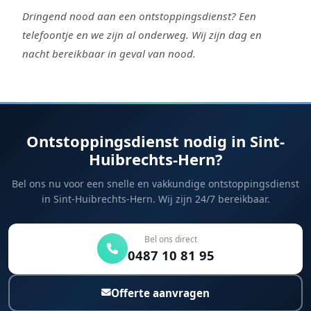
Dringend nood aan een ontstoppingsdienst? Een
telefoontje en we zijn al onderweg. Wij zijn dag en
nacht bereikbaar in geval van nood.
Ontstoppingsdienst nodig in Sint-
Huibrechts-Hern?
Bel ons nu voor een snelle en vakkundige ontstoppingsdienst
in Sint-Huibrechts-Hern. Wij zijn 24/7 bereikbaar.
Bel ons direct
0487 10 81 95
Offerte aanvragen