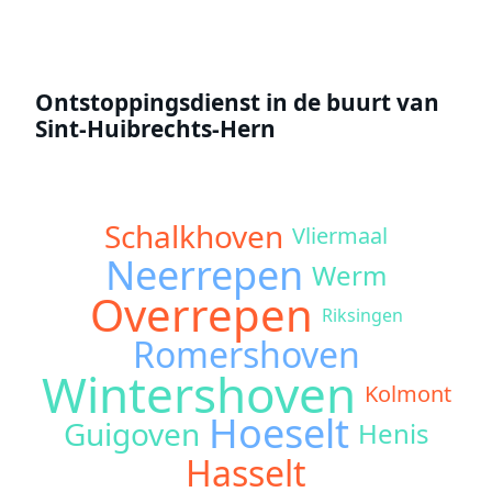
Ontstoppingsdienst in de buurt van
Sint-Huibrechts-Hern
Schalkhoven
Vliermaal
Neerrepen
Werm
Overrepen
Riksingen
Romershoven
Wintershoven
Kolmont
Hoeselt
Guigoven
Henis
Hasselt