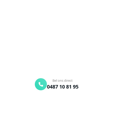
NEEM CONTACT OP
Ontstoppingsdienst nodig in
Sint-Huibrechts-Hern?
Verstopte afvoer of toilet? Wij lossen het snel op.
Bel ons en een ontstoppingsspecialist is
onderweg. Of vraag vrijblijvend een offerte aan.
Binnen 30 min ter plaatse
24/7 bereikbaar
Gratis offerte
Bel ons direct
0487 10 81 95
Offerte aanvragen