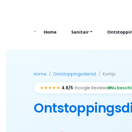
Skip
to
content
Home
Sanitair
Ontstoppi
Home
Ontstoppingsdienst
Kortijs
★★★★★
Nu besch
4.8/5
Google Reviews
Ontstoppingsd