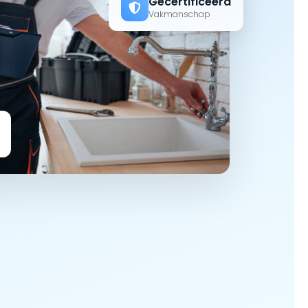
Gecertificeerd
Vakmanschap