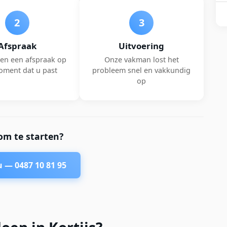
2
3
Afspraak
Uitvoering
en een afspraak op
Onze vakman lost het
oment dat u past
probleem snel en vakkundig
op
om te starten?
nu —
0487 10 81 95