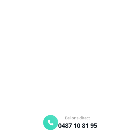
NEEM CONTACT OP
Ontstoppingsdienst nodig in
Nieuwkapelle?
Verstopte afvoer of toilet? Wij lossen het snel op.
Bel ons en een ontstoppingsspecialist is
onderweg. Of vraag vrijblijvend een offerte aan.
Binnen 30 min ter plaatse
24/7 bereikbaar
Gratis offerte
Bel ons direct
0487 10 81 95