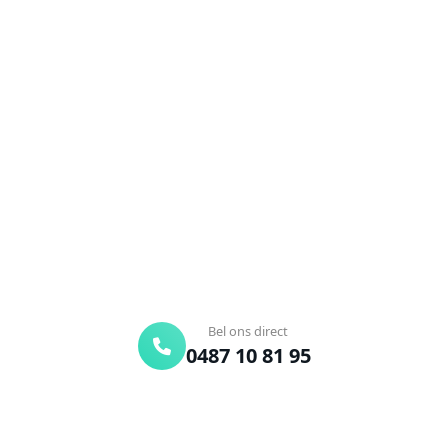
NEEM CONTACT OP
Ontstoppingsdienst nodig in
Oudekapelle?
Verstopte afvoer of toilet? Wij lossen het snel op.
Bel ons en een ontstoppingsspecialist is
onderweg. Of vraag vrijblijvend een offerte aan.
Binnen 30 min ter plaatse
24/7 bereikbaar
Gratis offerte
Bel ons direct
0487 10 81 95
Offerte aanvragen