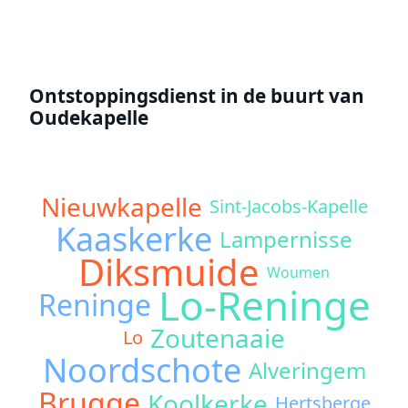
Ontstoppingsdienst in de buurt van
Oudekapelle
Nieuwkapelle
Sint-Jacobs-Kapelle
Kaaskerke
Lampernisse
Diksmuide
Woumen
Lo-Reninge
Reninge
Zoutenaaie
Lo
Noordschote
Alveringem
Brugge
Koolkerke
Hertsberge