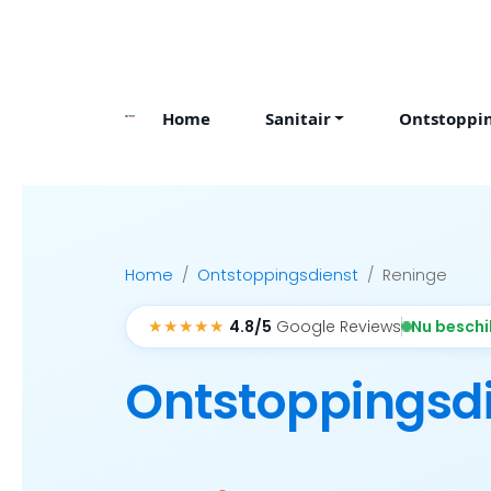
Skip
to
content
Home
Sanitair
Ontstoppi
Home
Ontstoppingsdienst
Reninge
★★★★★
Nu besch
4.8/5
Google Reviews
Ontstoppingsd