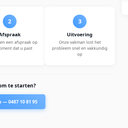
2
3
Afspraak
Uitvoering
en een afspraak op
Onze vakman lost het
oment dat u past
probleem snel en vakkundig
op
om te starten?
nu —
0487 10 81 95