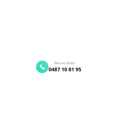
Verstopte afvoer of toilet? Wij lossen het snel op.
Bel ons en een ontstoppingsspecialist is
onderweg. Of vraag vrijblijvend een offerte aan.
Binnen 30 min ter plaatse
24/7 bereikbaar
Gratis offerte
Bel ons direct
0487 10 81 95
Offerte aanvragen