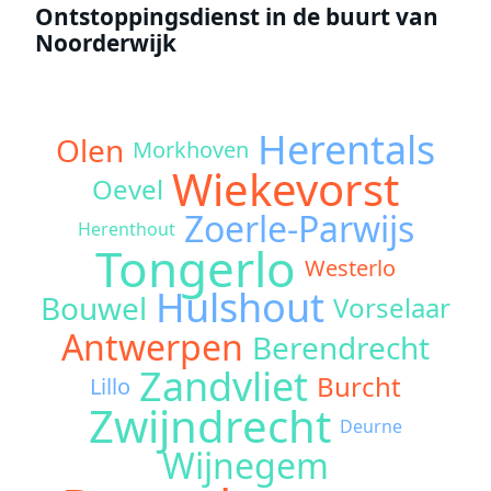
Ontstoppingsdienst in de buurt van
Noorderwijk
Herentals
Olen
Morkhoven
Wiekevorst
Oevel
Zoerle-Parwijs
Herenthout
Tongerlo
Westerlo
Hulshout
Bouwel
Vorselaar
Antwerpen
Berendrecht
Zandvliet
Burcht
Lillo
Zwijndrecht
Deurne
Wijnegem