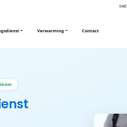
048
ngsdienst
Verwarming
Contact
s
ikbaar
ienst