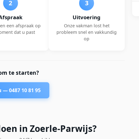
2
3
Afspraak
Uitvoering
en een afspraak op
Onze vakman lost het
oment dat u past
probleem snel en vakkundig
op
om te starten?
nu —
0487 10 81 95
oen in Zoerle-Parwijs?