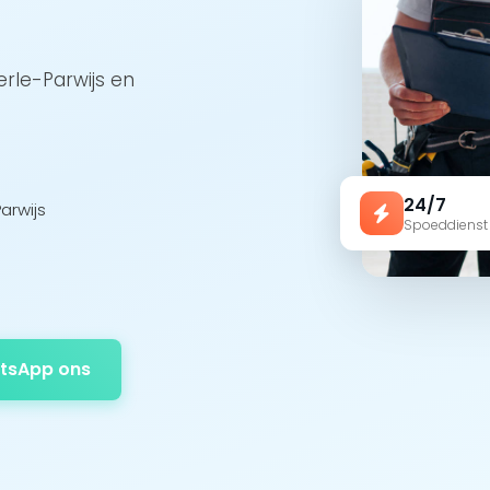
erle-Parwijs en
24/7
arwijs
Spoeddienst
tsApp ons