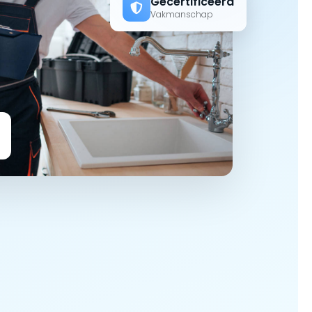
Gecertificeerd
Vakmanschap