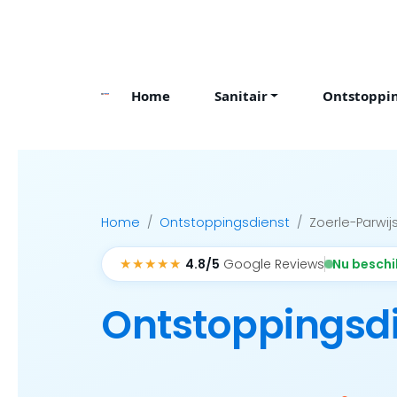
Skip
to
content
Home
Sanitair
Ontstoppi
Home
Ontstoppingsdienst
Zoerle-Parwij
★★★★★
Nu besch
4.8/5
Google Reviews
Ontstoppingsd