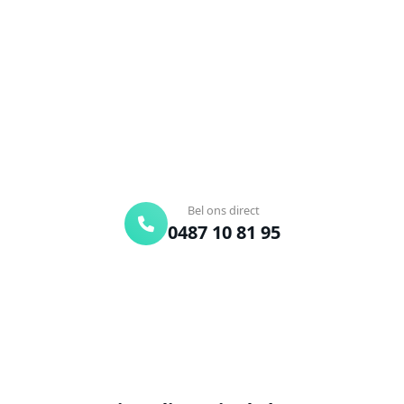
Verstopte afvoer of toilet? Wij lossen het snel op.
Bel ons en een ontstoppingsspecialist is
onderweg. Of vraag vrijblijvend een offerte aan.
Binnen 30 min ter plaatse
24/7 bereikbaar
Gratis offerte
Bel ons direct
0487 10 81 95
Offerte aanvragen