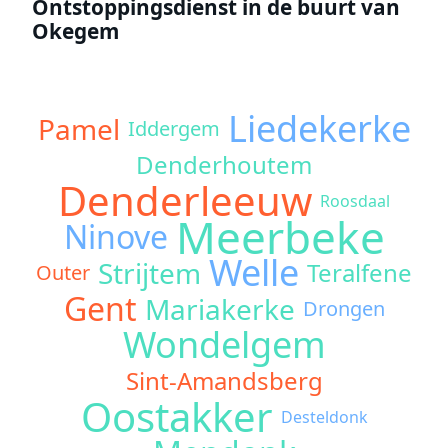
Ontstoppingsdienst in de buurt van
Okegem
Liedekerke
Pamel
Iddergem
Denderhoutem
Denderleeuw
Roosdaal
Meerbeke
Ninove
Welle
Strijtem
Teralfene
Outer
Gent
Mariakerke
Drongen
Wondelgem
Sint-Amandsberg
Oostakker
Desteldonk