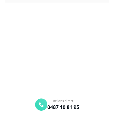
NEEM CONTACT OP
Ontstoppingsdienst nodig in
Oostende?
Verstopte afvoer of toilet? Wij lossen het snel op.
Bel ons en een ontstoppingsspecialist is
onderweg. Of vraag vrijblijvend een offerte aan.
Binnen 30 min ter plaatse
24/7 bereikbaar
Gratis offerte
Bel ons direct
0487 10 81 95