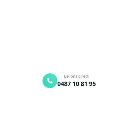
Stene?
Verstopte afvoer of toilet? Wij lossen het snel op.
Bel ons en een ontstoppingsspecialist is
onderweg. Of vraag vrijblijvend een offerte aan.
Binnen 30 min ter plaatse
24/7 bereikbaar
Gratis offerte
Bel ons direct
0487 10 81 95
Offerte aanvragen