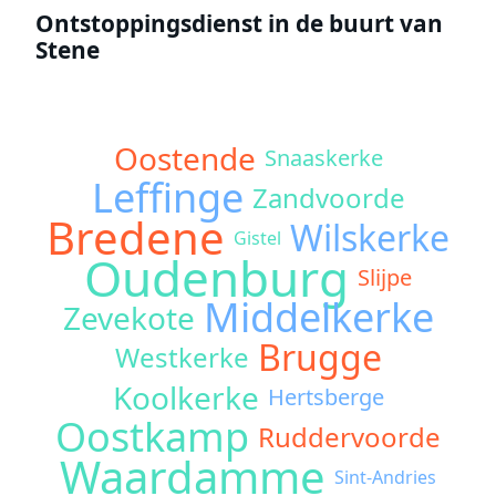
Ontstoppingsdienst in de buurt van
Stene
Oostende
Snaaskerke
Leffinge
Zandvoorde
Bredene
Wilskerke
Gistel
Oudenburg
Slijpe
Middelkerke
Zevekote
Brugge
Westkerke
Koolkerke
Hertsberge
Oostkamp
Ruddervoorde
Waardamme
Sint-Andries