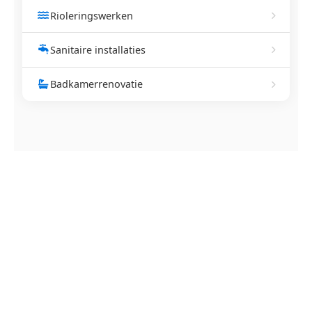
Rioleringswerken
Sanitaire installaties
Badkamerrenovatie
NEEM CONTACT OP
Ontstoppingsdienst nodig in
Opheers?
Verstopte afvoer of toilet? Wij lossen het snel op.
Bel ons en een ontstoppingsspecialist is