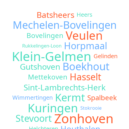
Batsheers
Heers
Mechelen-Bovelingen
Veulen
Bovelingen
Horpmaal
Rukkelingen-Loon
Klein-Gelmen
Gelinden
Boekhout
Gutshoven
Hasselt
Mettekoven
Sint-Lambrechts-Herk
Kermt
Spalbeek
Wimmertingen
Kuringen
Stokrooie
Zonhoven
Stevoort
Houthalen
Helchteren