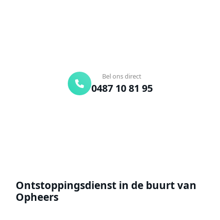
onderweg. Of vraag vrijblijvend een offerte aan.
Binnen 30 min ter plaatse
24/7 bereikbaar
Gratis offerte
Bel ons direct
0487 10 81 95
Offerte aanvragen
Ontstoppingsdienst in de buurt van
Opheers