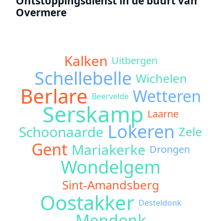
Ontstoppingsdienst in de buurt van
Overmere
Kalken
Uitbergen
Schellebelle
Wichelen
Berlare
Wetteren
Beervelde
Serskamp
Laarne
Lokeren
Schoonaarde
Zele
Gent
Mariakerke
Drongen
Wondelgem
Sint-Amandsberg
Oostakker
Desteldonk
Mendonk