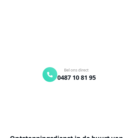
Verstopte afvoer of toilet? Wij lossen het snel op.
Bel ons en een ontstoppingsspecialist is
onderweg. Of vraag vrijblijvend een offerte aan.
Binnen 30 min ter plaatse
24/7 bereikbaar
Gratis offerte
Bel ons direct
0487 10 81 95
Offerte aanvragen