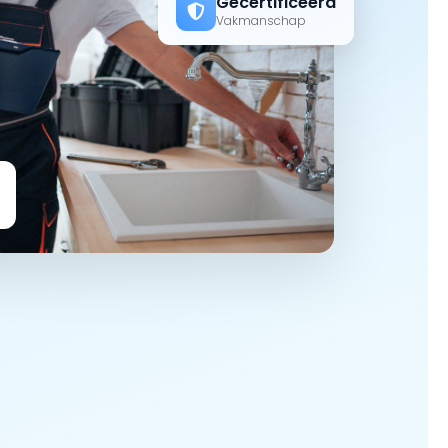
Gecertificeerd
Vakmanschap