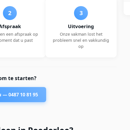
2
3
Afspraak
Uitvoering
en een afspraak op
Onze vakman lost het
oment dat u past
probleem snel en vakkundig
op
om te starten?
nu —
0487 10 81 95