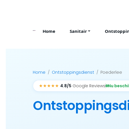
Skip
to
content
Home
Sanitair
Ontstoppi
Home
Ontstoppingsdienst
Poederlee
★★★★★
Nu besch
4.8/5
Google Reviews
Ontstoppingsd