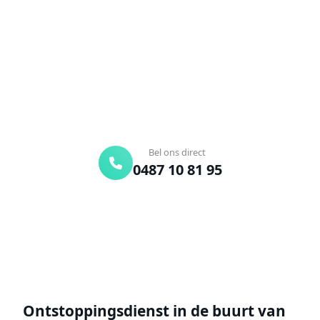
Verstopte afvoer of toilet? Wij lossen het snel op.
Bel ons en een ontstoppingsspecialist is
onderweg. Of vraag vrijblijvend een offerte aan.
Binnen 30 min ter plaatse
24/7 bereikbaar
Gratis offerte
Bel ons direct
0487 10 81 95
Offerte aanvragen
Ontstoppingsdienst in de buurt van