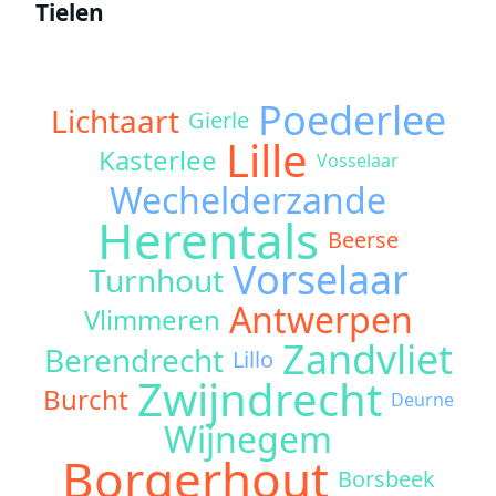
Tielen
Poederlee
Lichtaart
Gierle
Lille
Kasterlee
Vosselaar
Wechelderzande
Herentals
Beerse
Vorselaar
Turnhout
Antwerpen
Vlimmeren
Zandvliet
Berendrecht
Lillo
Zwijndrecht
Burcht
Deurne
Wijnegem
Borgerhout
Borsbeek