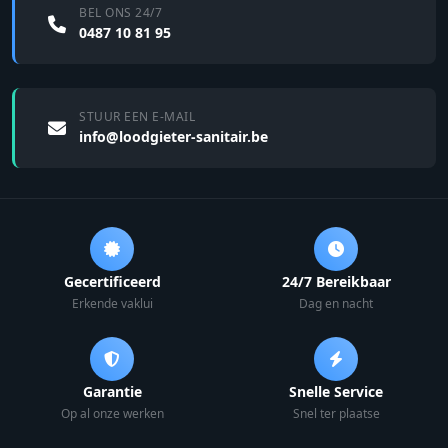
BEL ONS 24/7
0487 10 81 95
STUUR EEN E-MAIL
info@loodgieter-sanitair.be
Gecertificeerd
24/7 Bereikbaar
Erkende vaklui
Dag en nacht
Garantie
Snelle Service
Op al onze werken
Snel ter plaatse