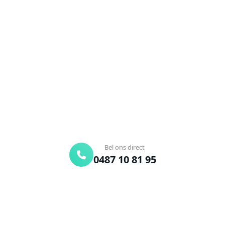
Ontstoppingsdienst nodig in
Rumbeke?
Verstopte afvoer of toilet? Wij lossen het snel op.
Bel ons en een ontstoppingsspecialist is
onderweg. Of vraag vrijblijvend een offerte aan.
Binnen 30 min ter plaatse
24/7 bereikbaar
Gratis offerte
Bel ons direct
0487 10 81 95
Offerte aanvragen