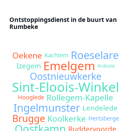
Ontstoppingsdienst in de buurt van
Rumbeke
Roeselare
Oekene
Kachtem
Emelgem
Izegem
Ardooie
Oostnieuwkerke
Sint-Eloois-Winkel
Rollegem-Kapelle
Hooglede
Ingelmunster
Lendelede
Brugge
Koolkerke
Hertsberge
Oostkamp
Ruddervoorde