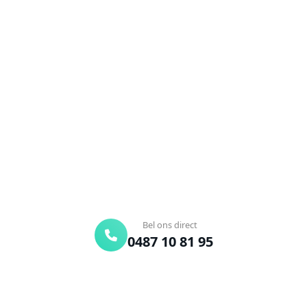
NEEM CONTACT OP
Ontstoppingsdienst nodig in
's Gravenwezel?
Verstopte afvoer of toilet? Wij lossen het snel op.
Bel ons en een ontstoppingsspecialist is
onderweg. Of vraag vrijblijvend een offerte aan.
Binnen 30 min ter plaatse
24/7 bereikbaar
Gratis offerte
Bel ons direct
0487 10 81 95
Offerte aanvragen