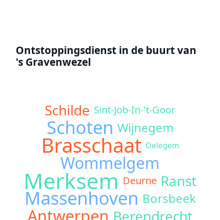
Ontstoppingsdienst in de buurt van
's Gravenwezel
Schilde
Sint-Job-In-'t-Goor
Schoten
Wijnegem
Brasschaat
Oelegem
Wommelgem
Merksem
Ranst
Deurne
Massenhoven
Borsbeek
Antwerpen
Berendrecht