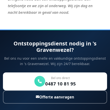
telefoontje en we zijn al onderweg. Wij zijn dag en
nacht bereikbaar in geval van nood.
Ontstoppingsdienst nodig in 's
Gravenwezel?
Bel ons nu voor een snelle en vakkundige ontstoppingsdienst
in 's Gravenwezel. Wij zijn 24/7 bereikbaar.
Bel ons direct
0487 10 81 95
Offerte aanvragen