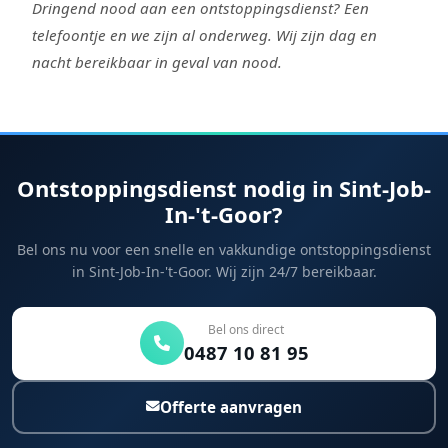
Dringend nood aan een ontstoppingsdienst? Een
telefoontje en we zijn al onderweg. Wij zijn dag en
nacht bereikbaar in geval van nood.
Ontstoppingsdienst nodig in Sint-Job-
In-'t-Goor?
Bel ons nu voor een snelle en vakkundige ontstoppingsdienst
in Sint-Job-In-'t-Goor. Wij zijn 24/7 bereikbaar.
Bel ons direct
0487 10 81 95
Offerte aanvragen