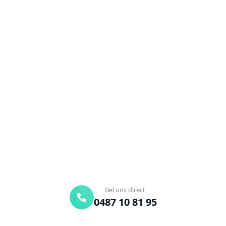
NEEM CONTACT OP
Ontstoppingsdienst nodig in
Sint-Job-In-'t-Goor?
Verstopte afvoer of toilet? Wij lossen het snel op.
Bel ons en een ontstoppingsspecialist is
onderweg. Of vraag vrijblijvend een offerte aan.
Binnen 30 min ter plaatse
24/7 bereikbaar
Gratis offerte
Bel ons direct
0487 10 81 95