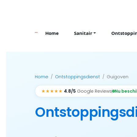
Skip
to
content
Home
Sanitair
Ontstoppi
Home
Ontstoppingsdienst
Guigoven
★★★★★
Nu besch
4.8/5
Google Reviews
Ontstoppingsd