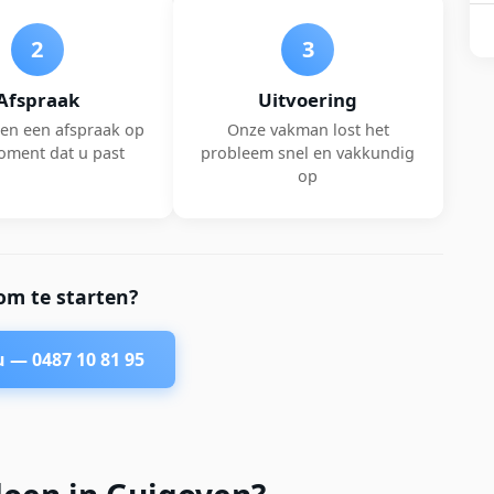
2
3
Afspraak
Uitvoering
en een afspraak op
Onze vakman lost het
oment dat u past
probleem snel en vakkundig
op
om te starten?
nu —
0487 10 81 95