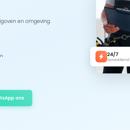
uigoven en omgeving.
24/7
en
Spoeddienst
tsApp ons