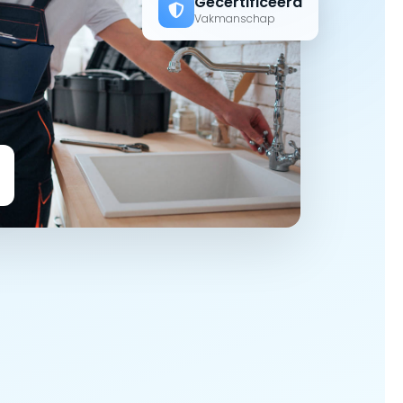
Gecertificeerd
Vakmanschap