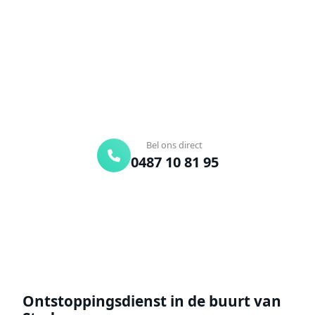
Verstopte afvoer of toilet? Wij lossen het snel op.
Bel ons en een ontstoppingsspecialist is
onderweg. Of vraag vrijblijvend een offerte aan.
Binnen 30 min ter plaatse
24/7 bereikbaar
Gratis offerte
Bel ons direct
0487 10 81 95
Offerte aanvragen
Ontstoppingsdienst in de buurt van