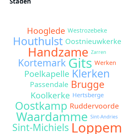
Staden
Hooglede
Westrozebeke
Houthulst
Oostnieuwkerke
Handzame
Zarren
Gits
Kortemark
Werken
Klerken
Poelkapelle
Brugge
Passendale
Koolkerke
Hertsberge
Oostkamp
Ruddervoorde
Waardamme
Sint-Andries
Loppem
Sint-Michiels