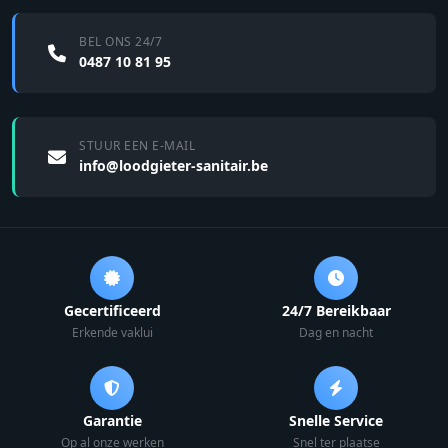
BEL ONS 24/7
0487 10 81 95
STUUR EEN E-MAIL
info@loodgieter-sanitair.be
Gecertificeerd
24/7 Bereikbaar
Erkende vaklui
Dag en nacht
Garantie
Snelle Service
Op al onze werken
Snel ter plaatse