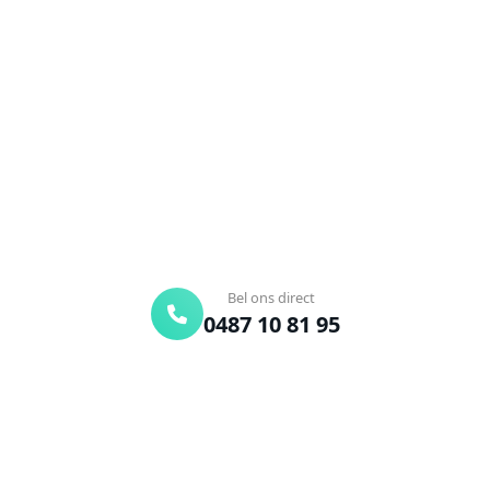
Klerken?
Verstopte afvoer of toilet? Wij lossen het snel op.
Bel ons en een ontstoppingsspecialist is
onderweg. Of vraag vrijblijvend een offerte aan.
Binnen 30 min ter plaatse
24/7 bereikbaar
Gratis offerte
Bel ons direct
0487 10 81 95
Offerte aanvragen