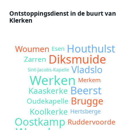
Ontstoppingsdienst in de buurt van
Klerken
Houthulst
Woumen
Esen
Diksmuide
Zarren
Vladslo
Sint-Jacobs-Kapelle
Werken
Merkem
Beerst
Kaaskerke
Brugge
Oudekapelle
Koolkerke
Hertsberge
Oostkamp
Ruddervoorde