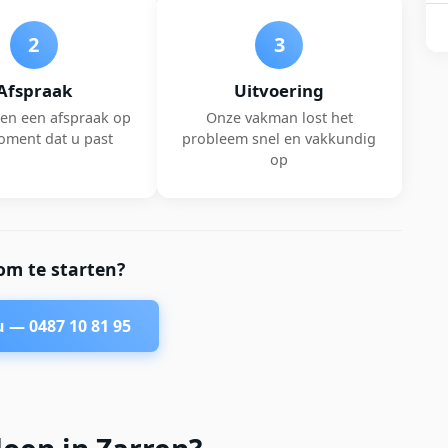
2
3
Afspraak
Uitvoering
en een afspraak op
Onze vakman lost het
oment dat u past
probleem snel en vakkundig
op
om te starten?
nu —
0487 10 81 95