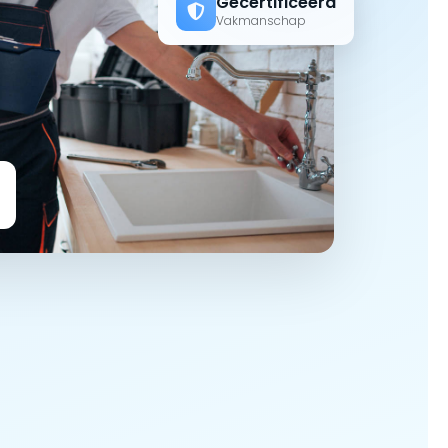
Gecertificeerd
Vakmanschap