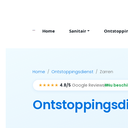
Skip
to
content
Home
Sanitair
Ontstoppi
Home
Ontstoppingsdienst
Zarren
★★★★★
Nu besch
4.8/5
Google Reviews
Ontstoppingsd