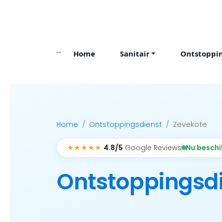
Skip
to
content
Home
Sanitair
Ontstoppi
Home
Ontstoppingsdienst
Zevekote
★★★★★
Nu besch
4.8/5
Google Reviews
Ontstoppingsd