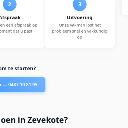
2
3
Afspraak
Uitvoering
en een afspraak op
Onze vakman lost het
oment dat u past
probleem snel en vakkundig
op
om te starten?
nu —
0487 10 81 95
doen in Zevekote?