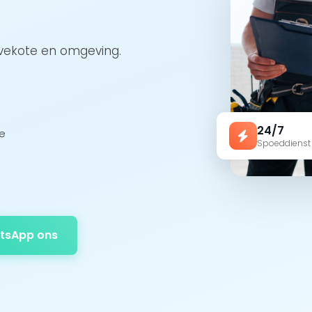
evekote en omgeving.
24/7
te
Spoeddienst
tsApp ons