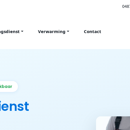
048
ngsdienst
Verwarming
Contact
ikbaar
ienst