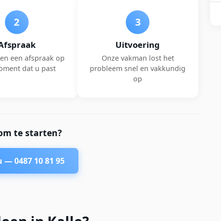
2
3
Afspraak
Uitvoering
en een afspraak op
Onze vakman lost het
oment dat u past
probleem snel en vakkundig
op
om te starten?
nu —
0487 10 81 95