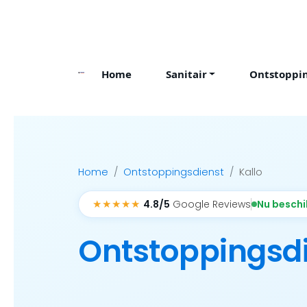
Skip
to
content
Home
Sanitair
Ontstoppi
Home
Ontstoppingsdienst
Kallo
★★★★★
Nu besch
4.8/5
Google Reviews
Ontstoppingsd