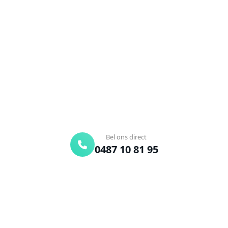
Kieldrecht?
Verstopte afvoer of toilet? Wij lossen het snel op.
Bel ons en een ontstoppingsspecialist is
onderweg. Of vraag vrijblijvend een offerte aan.
Binnen 30 min ter plaatse
24/7 bereikbaar
Gratis offerte
Bel ons direct
0487 10 81 95
Offerte aanvragen