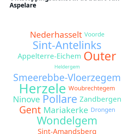
Aspelare
Nederhasselt
Voorde
Sint-Antelinks
Outer
Appelterre-Eichem
Heldergem
Smeerebbe-Vloerzegem
Herzele
Woubrechtegem
Pollare
Ninove
Zandbergen
Gent
Mariakerke
Drongen
Wondelgem
Sint-Amandsberg