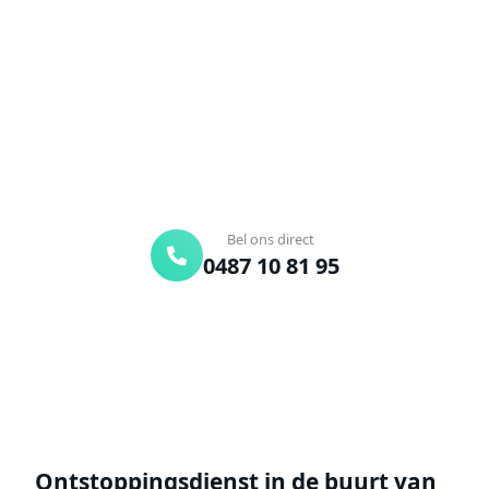
Verstopte afvoer of toilet? Wij lossen het snel op.
Bel ons en een ontstoppingsspecialist is
onderweg. Of vraag vrijblijvend een offerte aan.
Binnen 30 min ter plaatse
24/7 bereikbaar
Gratis offerte
Bel ons direct
0487 10 81 95
Offerte aanvragen
Ontstoppingsdienst in de buurt van