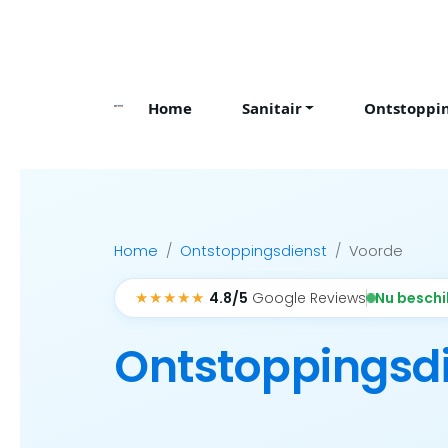
Skip
to
content
Home
Sanitair
Ontstoppi
Home
Ontstoppingsdienst
Voorde
★★★★★
Nu besch
4.8/5
Google Reviews
Ontstoppingsd