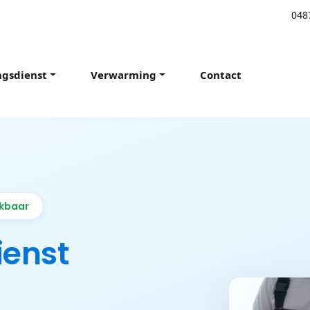
048
ngsdienst
Verwarming
Contact
ikbaar
ienst