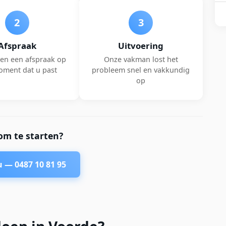
2
3
Afspraak
Uitvoering
en een afspraak op
Onze vakman lost het
oment dat u past
probleem snel en vakkundig
op
om te starten?
nu —
0487 10 81 95