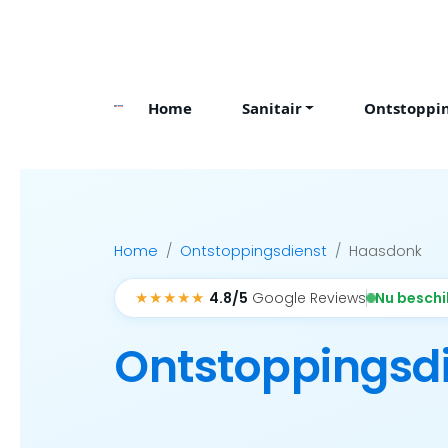
Skip
to
content
Home
Sanitair
Ontstoppi
Home
Ontstoppingsdienst
Haasdonk
★★★★★
Nu besch
4.8/5
Google Reviews
Ontstoppingsd