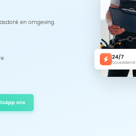
Haasdonk en omgeving.
24/7
nk
Spoeddienst
tsApp ons