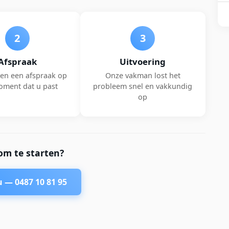
2
3
Afspraak
Uitvoering
en een afspraak op
Onze vakman lost het
oment dat u past
probleem snel en vakkundig
op
om te starten?
nu —
0487 10 81 95