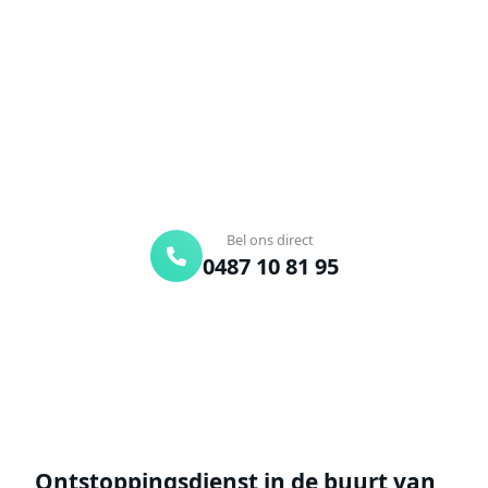
Verstopte afvoer of toilet? Wij lossen het snel op.
Bel ons en een ontstoppingsspecialist is
onderweg. Of vraag vrijblijvend een offerte aan.
Binnen 30 min ter plaatse
24/7 bereikbaar
Gratis offerte
Bel ons direct
0487 10 81 95
Offerte aanvragen
Ontstoppingsdienst in de buurt van