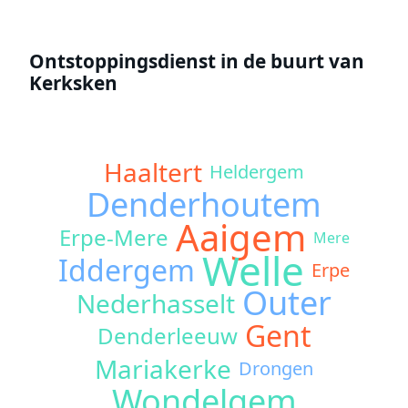
Ontstoppingsdienst in de buurt van
Kerksken
Haaltert
Heldergem
Denderhoutem
Aaigem
Erpe-Mere
Mere
Welle
Iddergem
Erpe
Outer
Nederhasselt
Gent
Denderleeuw
Mariakerke
Drongen
Wondelgem