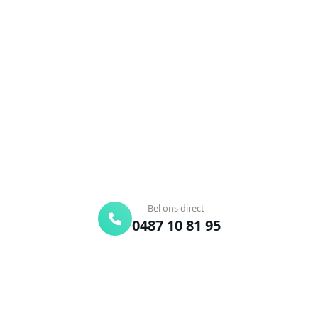
Ontstoppingsdienst nodig in
Kerksken?
Verstopte afvoer of toilet? Wij lossen het snel op.
Bel ons en een ontstoppingsspecialist is
onderweg. Of vraag vrijblijvend een offerte aan.
Binnen 30 min ter plaatse
24/7 bereikbaar
Gratis offerte
Bel ons direct
0487 10 81 95
Offerte aanvragen