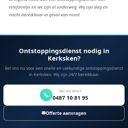
telefoontje en we zijn al onderweg. Wij zijn dag en
nacht bereikbaar in geval van nood.
Ontstoppingsdienst nodig in
Kerksken?
Bel ons nu voor een snelle en vakkundige ontstoppingsdienst
in Kerksken. Wij zijn 24/7 bereikbaar.
Bel ons direct
0487 10 81 95
Offerte aanvragen