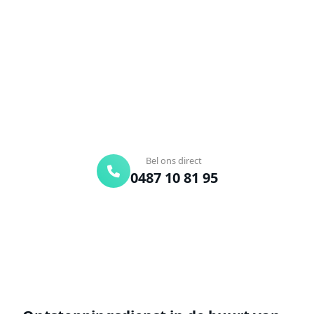
Verstopte afvoer of toilet? Wij lossen het snel op.
Bel ons en een ontstoppingsspecialist is
onderweg. Of vraag vrijblijvend een offerte aan.
Binnen 30 min ter plaatse
24/7 bereikbaar
Gratis offerte
Bel ons direct
0487 10 81 95
Offerte aanvragen