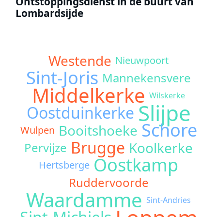
Ontstoppingsdienst in de buurt van
Lombardsijde
Westende
Nieuwpoort
Sint-Joris
Mannekensvere
Middelkerke
Wilskerke
Slijpe
Oostduinkerke
Schore
Booitshoeke
Wulpen
Brugge
Koolkerke
Pervijze
Oostkamp
Hertsberge
Ruddervoorde
Waardamme
Sint-Andries