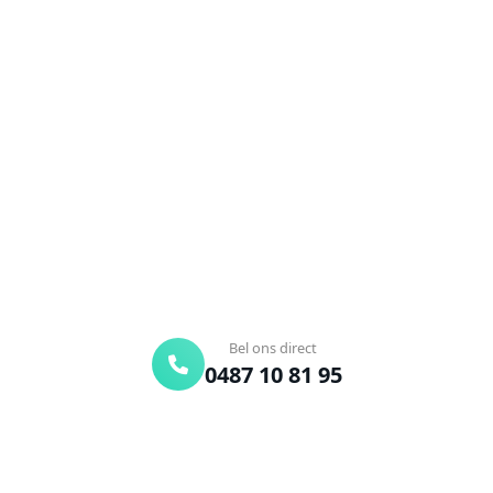
NEEM CONTACT OP
Ontstoppingsdienst nodig in
Oostduinkerke?
Verstopte afvoer of toilet? Wij lossen het snel op.
Bel ons en een ontstoppingsspecialist is
onderweg. Of vraag vrijblijvend een offerte aan.
Binnen 30 min ter plaatse
24/7 bereikbaar
Gratis offerte
Bel ons direct
0487 10 81 95
Offerte aanvragen