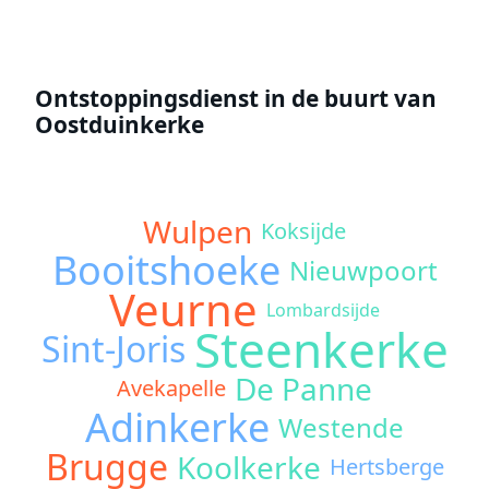
Ontstoppingsdienst in de buurt van
Oostduinkerke
Wulpen
Koksijde
Booitshoeke
Nieuwpoort
Veurne
Lombardsijde
Steenkerke
Sint-Joris
De Panne
Avekapelle
Adinkerke
Westende
Brugge
Koolkerke
Hertsberge