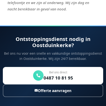
telefoontje en we zijn al onderweg. Wij zijn dag en
nacht bereikbaar in geval van nood.
Ontstoppingsdienst nodig in
Oostduinkerke?
Bel ons nu voor een snelle en vakkundige ontstoppingsdienst
in Oostduinkerke. Wij zijn 24/7 bereikbaar.
Bel ons direct
0487 10 81 95
Offerte aanvragen