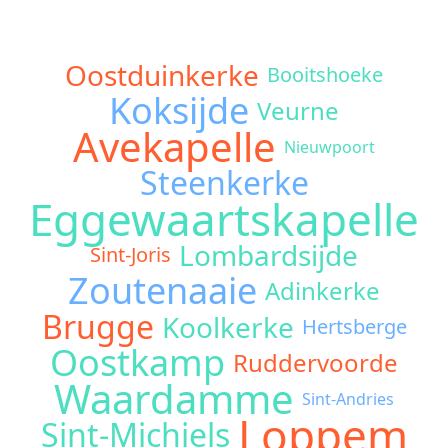
Oostduinkerke
Booitshoeke
Koksijde
Veurne
Avekapelle
Nieuwpoort
Steenkerke
Eggewaartskapelle
Lombardsijde
Sint-Joris
Zoutenaaie
Adinkerke
Brugge
Koolkerke
Hertsberge
Oostkamp
Ruddervoorde
Waardamme
Sint-Andries
Loppem
Sint-Michiels