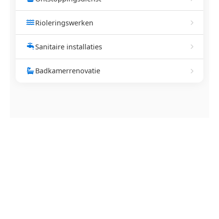
Rioleringswerken
Sanitaire installaties
Badkamerrenovatie
NEEM CONTACT OP
Ontstoppingsdienst nodig in
Wulpen?
Verstopte afvoer of toilet? Wij lossen het snel op.