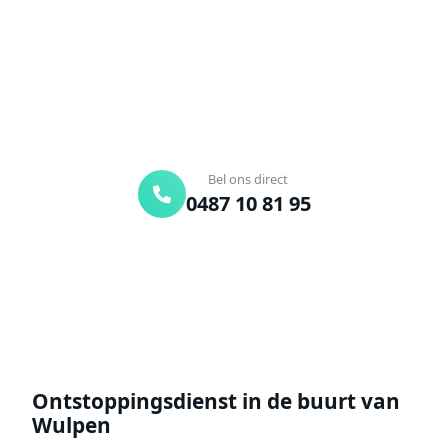
Bel ons en een ontstoppingsspecialist is
onderweg. Of vraag vrijblijvend een offerte aan.
Binnen 30 min ter plaatse
24/7 bereikbaar
Gratis offerte
Bel ons direct
0487 10 81 95
Offerte aanvragen
Ontstoppingsdienst in de buurt van
Wulpen