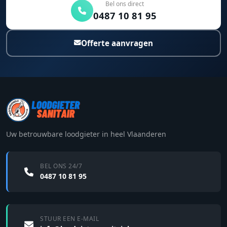
Bel ons direct
0487 10 81 95
Offerte aanvragen
Uw betrouwbare loodgieter in heel Vlaanderen
BEL ONS 24/7
0487 10 81 95
STUUR EEN E-MAIL