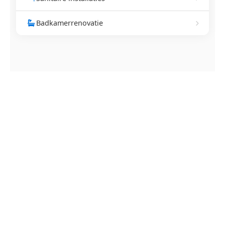
Badkamerrenovatie
NEEM CONTACT OP
Ontstoppingsdienst nodig in
Meerle?
Verstopte afvoer of toilet? Wij lossen het snel op.
Bel ons en een ontstoppingsspecialist is
onderweg. Of vraag vrijblijvend een offerte aan.
Binnen 30 min ter plaatse