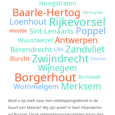
Hoogstraten
Baarle-Hertog
Merksplas
Rijkevorsel
Loenhout
Poppel
Sint-Lenaarts
Weelde
Antwerpen
Wuustwezel
Zandvliet
Berendrecht
Lillo
Zwijndrecht
Burcht
Deurne
Wijnegem
Borgerhout
Borsbeek
Merksem
Wommelgem
Bent u op zoek naar een ontstoppingsdienst in de
buurt van Meerle? Wij zijn actief in heel Vlaanderen
en Brussel. Onze ontstoppingsspecialisten staan dag