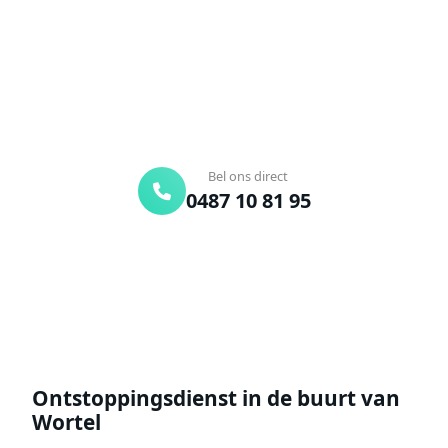
Bel ons en een ontstoppingsspecialist is
onderweg. Of vraag vrijblijvend een offerte aan.
Binnen 30 min ter plaatse
24/7 bereikbaar
Gratis offerte
Bel ons direct
0487 10 81 95
Offerte aanvragen
Ontstoppingsdienst in de buurt van
Wortel