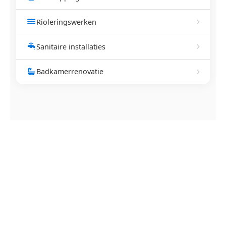
Rioleringswerken
Sanitaire installaties
Badkamerrenovatie
NEEM CONTACT OP
Ontstoppingsdienst nodig in
Wortel?
Verstopte afvoer of toilet? Wij lossen het snel op.