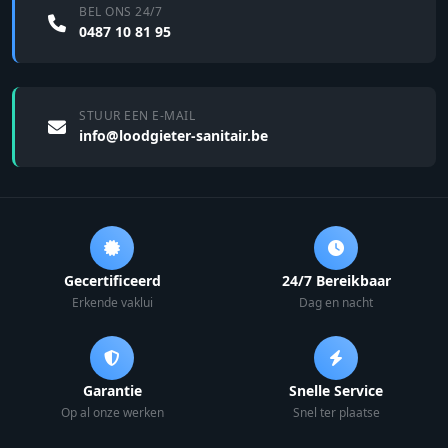
BEL ONS 24/7
0487 10 81 95
STUUR EEN E-MAIL
info@loodgieter-sanitair.be
Gecertificeerd
24/7 Bereikbaar
Erkende vaklui
Dag en nacht
Garantie
Snelle Service
Op al onze werken
Snel ter plaatse