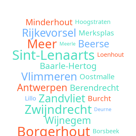
Minderhout
Hoogstraten
Rijkevorsel
Merksplas
Meer
Beerse
Meerle
Sint-Lenaarts
Loenhout
Baarle-Hertog
Vlimmeren
Oostmalle
Antwerpen
Berendrecht
Zandvliet
Burcht
Lillo
Zwijndrecht
Deurne
Wijnegem
Borgerhout
Borsbeek