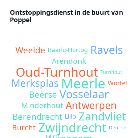
Ontstoppingsdienst in de buurt van
Poppel
Ravels
Weelde
Baarle-Hertog
Arendonk
Oud-Turnhout
Turnhout
Meerle
Merksplas
Wortel
Vosselaar
Beerse
Antwerpen
Minderhout
Zandvliet
Berendrecht
Lillo
Zwijndrecht
Burcht
Deurne