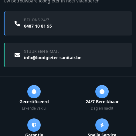
Uw betrouwbare loodgieter in heel Vlaanderen
BEL ONS 24/7
0487 10 81 95
STUUR EEN E-MAIL
info@loodgieter-sanitair.be
Gecertificeerd
24/7 Bereikbaar
Erkende vaklui
Dag en nacht
Garantie
Snelle Service