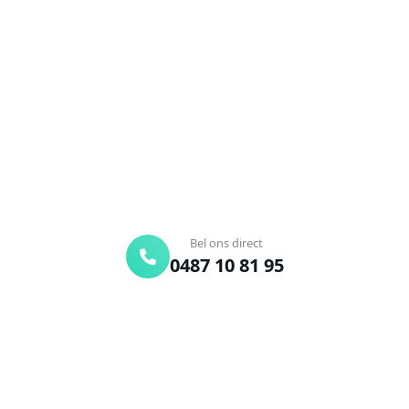
Poppel?
Verstopte afvoer of toilet? Wij lossen het snel op.
Bel ons en een ontstoppingsspecialist is
onderweg. Of vraag vrijblijvend een offerte aan.
Binnen 30 min ter plaatse
24/7 bereikbaar
Gratis offerte
Bel ons direct
0487 10 81 95
Offerte aanvragen