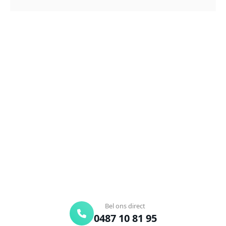
NEEM CONTACT OP
Ontstoppingsdienst nodig in
Nieuwerkerken?
Verstopte afvoer of toilet? Wij lossen het snel op.
Bel ons en een ontstoppingsspecialist is
onderweg. Of vraag vrijblijvend een offerte aan.
Binnen 30 min ter plaatse
24/7 bereikbaar
Gratis offerte
Bel ons direct
0487 10 81 95