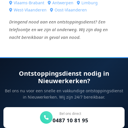
Vlaams-Brabant
Antwerpen
Limburg
West-Vlaanderen
Oost-Vlaanderen
Dringend nood aan een ontstoppingsdienst? Een
telefoontje en we zijn al onderweg. Wij zijn dag en
nacht bereikbaar in geval van nood.
Ontstoppingsdienst nodig in
Nieuwerkerken?
Bel ons nu voor een snelle en vakkundige ontstoppingsdienst
in Nieuwerkerken. Wij zijn 24/7 bereikbaar.
Bel ons direct
0487 10 81 95