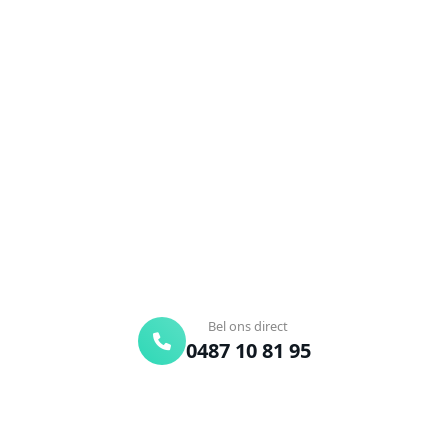
NEEM CONTACT OP
Ontstoppingsdienst nodig in
Aalbeke?
Verstopte afvoer of toilet? Wij lossen het snel op.
Bel ons en een ontstoppingsspecialist is
onderweg. Of vraag vrijblijvend een offerte aan.
Binnen 30 min ter plaatse
24/7 bereikbaar
Gratis offerte
Bel ons direct
0487 10 81 95
Offerte aanvragen