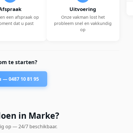
Afspraak
Uitvoering
en een afspraak op
Onze vakman lost het
oment dat u past
probleem snel en vakkundig
op
om te starten?
nu —
0487 10 81 95
doen in Marke?
ig op — 24/7 beschikbaar.