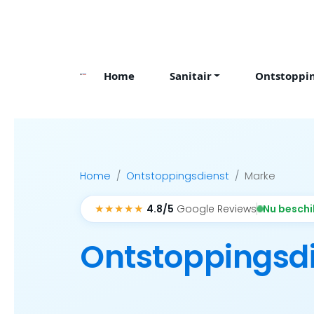
Skip
to
content
Home
Sanitair
Ontstoppi
Home
Ontstoppingsdienst
Marke
★★★★★
Nu besch
4.8/5
Google Reviews
Ontstoppingsd