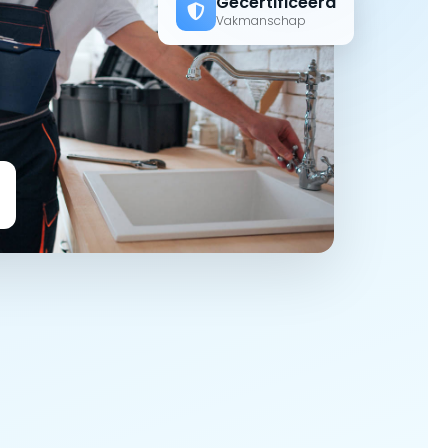
Gecertificeerd
Vakmanschap