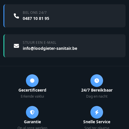
BEL ONS 24/7
0487 10 81 95
STUUR EEN E-MAIL
info@loodgieter-sanitair.be
Gecertificeerd
24/7 Bereikbaar
Erkende vaklui
Dag en nacht
Garantie
Snelle Service
Op al onze werken
Snel ter plaatse