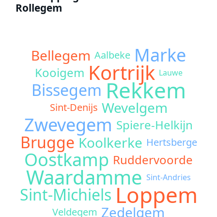
Rollegem
Marke
Bellegem
Aalbeke
Kortrijk
Kooigem
Lauwe
Rekkem
Bissegem
Wevelgem
Sint-Denijs
Zwevegem
Spiere-Helkijn
Brugge
Koolkerke
Hertsberge
Oostkamp
Ruddervoorde
Waardamme
Sint-Andries
Loppem
Sint-Michiels
Zedelgem
Veldegem