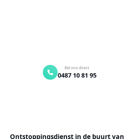
Verstopte afvoer of toilet? Wij lossen het snel op.
Bel ons en een ontstoppingsspecialist is
onderweg. Of vraag vrijblijvend een offerte aan.
Binnen 30 min ter plaatse
24/7 bereikbaar
Gratis offerte
Bel ons direct
0487 10 81 95
Offerte aanvragen
Ontstoppingsdienst in de buurt van