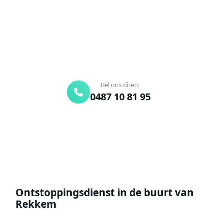
onderweg. Of vraag vrijblijvend een offerte aan.
Binnen 30 min ter plaatse
24/7 bereikbaar
Gratis offerte
Bel ons direct
0487 10 81 95
Offerte aanvragen
Ontstoppingsdienst in de buurt van
Rekkem