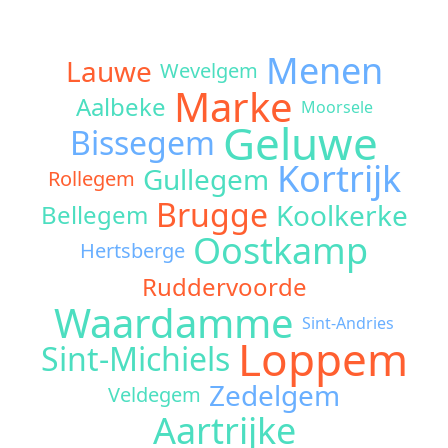
Menen
Lauwe
Wevelgem
Marke
Aalbeke
Moorsele
Geluwe
Bissegem
Kortrijk
Gullegem
Rollegem
Brugge
Koolkerke
Bellegem
Oostkamp
Hertsberge
Ruddervoorde
Waardamme
Sint-Andries
Loppem
Sint-Michiels
Zedelgem
Veldegem
Aartrijke