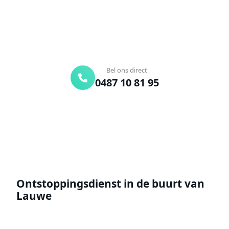
Binnen 30 min ter plaatse
24/7 bereikbaar
Gratis offerte
Bel ons direct
0487 10 81 95
Offerte aanvragen
Ontstoppingsdienst in de buurt van
Lauwe