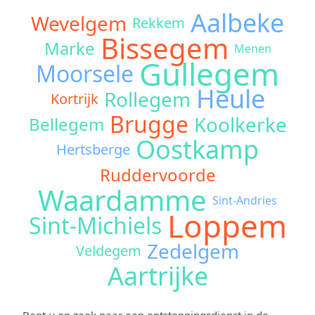
Aalbeke
Wevelgem
Rekkem
Bissegem
Marke
Menen
Gullegem
Moorsele
Heule
Rollegem
Kortrijk
Brugge
Koolkerke
Bellegem
Oostkamp
Hertsberge
Ruddervoorde
Waardamme
Sint-Andries
Loppem
Sint-Michiels
Zedelgem
Veldegem
Aartrijke
Bent u op zoek naar een ontstoppingsdienst in de