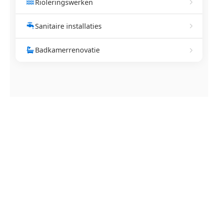
Rioleringswerken
Sanitaire installaties
Badkamerrenovatie
NEEM CONTACT OP
Ontstoppingsdienst nodig in
Lauwe?
Verstopte afvoer of toilet? Wij lossen het snel op.
Bel ons en een ontstoppingsspecialist is
onderweg. Of vraag vrijblijvend een offerte aan.