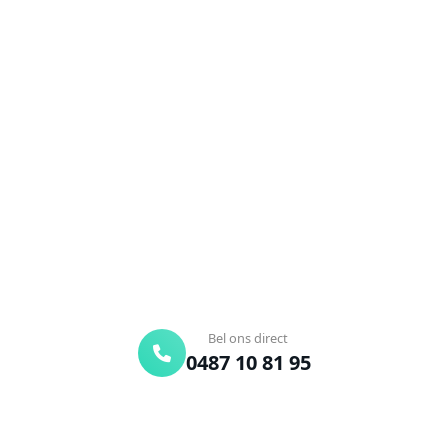
NEEM CONTACT OP
Ontstoppingsdienst nodig in
De Klinge?
Verstopte afvoer of toilet? Wij lossen het snel op.
Bel ons en een ontstoppingsspecialist is
onderweg. Of vraag vrijblijvend een offerte aan.
Binnen 30 min ter plaatse
24/7 bereikbaar
Gratis offerte
Bel ons direct
0487 10 81 95
Offerte aanvragen